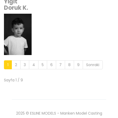
Yiğit
Doruk K.
1
2
3
4
5
6
7
8
9
Sonraki
Sayfa 1 / 9
2025 © ESLINE MODELS - Manken Model Casting