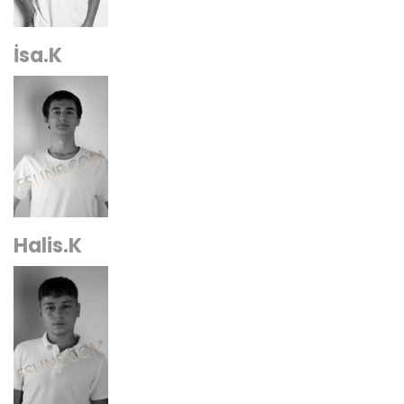
İsa.K
Halis.K