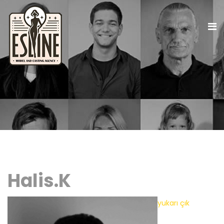
Halis.K
yukarı çık