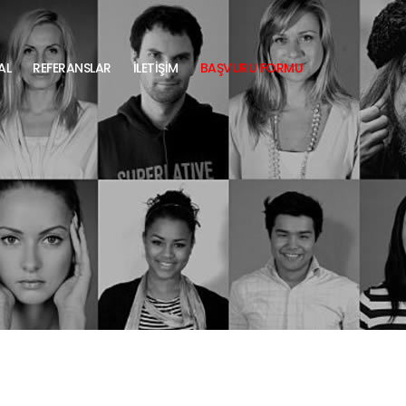
AL
REFERANSLAR
İLETİŞİM
BAŞVURU FORMU