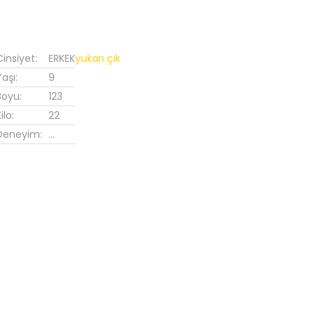
Cinsiyet:
ERKEK
yukarı çık
Yaşı:
9
Boyu:
123
ilo:
22
Deneyim:
...