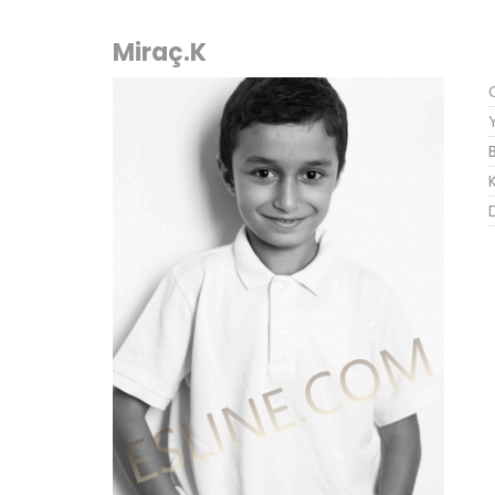
Miraç.K
K