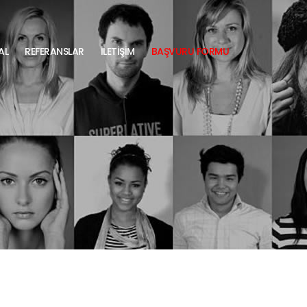
AL
REFERANSLAR
İLETİŞİM
BAŞVURU FORMU