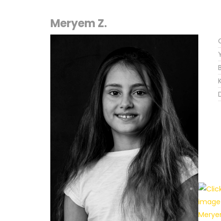
Meryem Z.
K