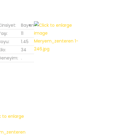
Cinsiyet:
Bayan
Yaşı:
11
Boyu:
1.45
ilo:
34
Deneyim:
.