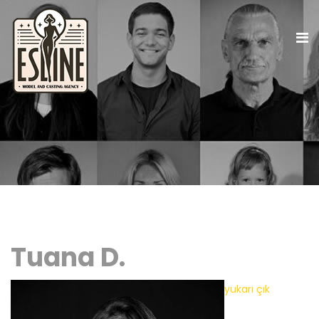
Tuana D.
yukarı çık