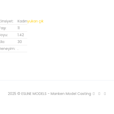
Cinsiyet:
Kadın
yukarı çık
Yaşı:
11
Boyu:
1.42
ilo:
30
Deneyim:
.
2025 © ESLINE MODELS - Manken Model Casting