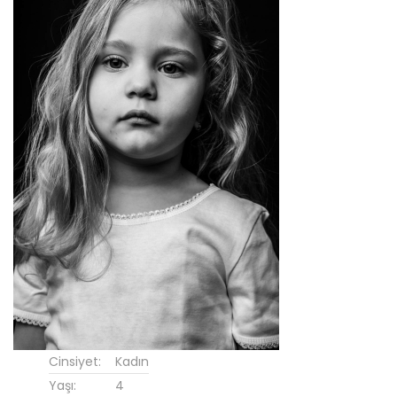
Cinsiyet:
Kadın
Yaşı:
4