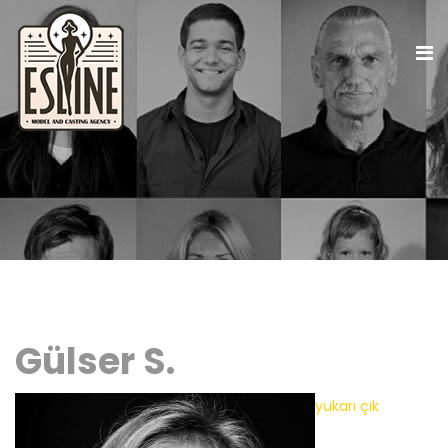
Gülser S.
yukarı çık