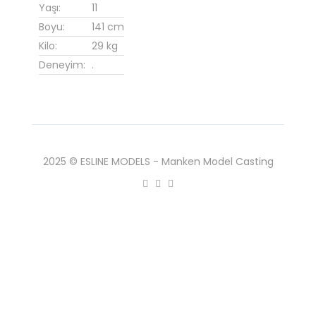
Yaşı:
11
Boyu:
141 cm
Kilo:
29 kg
Deneyim:
.
2025 © ESLINE MODELS - Manken Model Casting