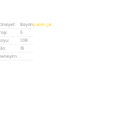
Cinsiyet:
Bayan
yukarı çık
Yaşı:
5
Boyu:
1.08
ilo:
16
Deneyim:
.