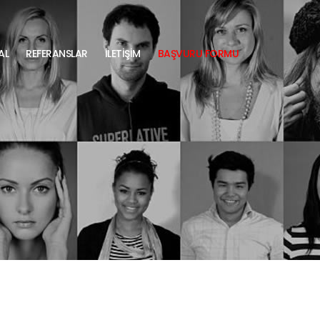
AL
REFERANSLAR
İLETİŞİM
BAŞVURU FORMU