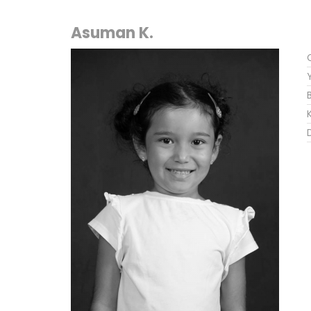
Asuman K.
K