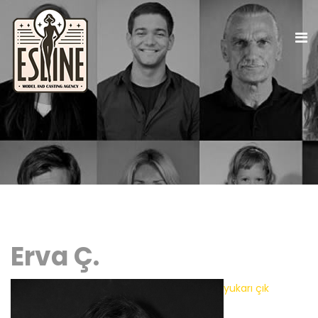
Erva Ç.
yukarı çık