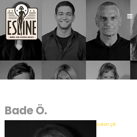
Bade Ö.
yukarı çık