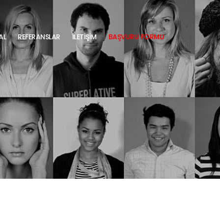
AL
REFERANSLAR
İLETİŞİM
BAŞVURU FORMU