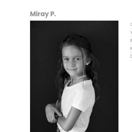
Miray P.
K