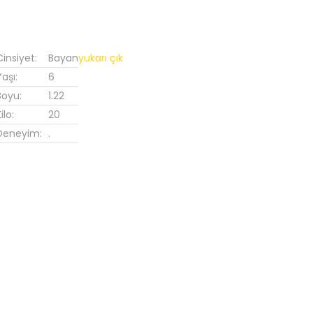
Cinsiyet:
Bayan
yukarı çık
Yaşı:
6
Boyu:
1.22
ilo:
20
Deneyim:
.