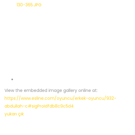
View the embedded image gallery online at:
https://www.esline.com/oyuncu/erkek-oyuncu/932-
abdullah-c#sigProIdfdb8c9c5d4
yukarı çık