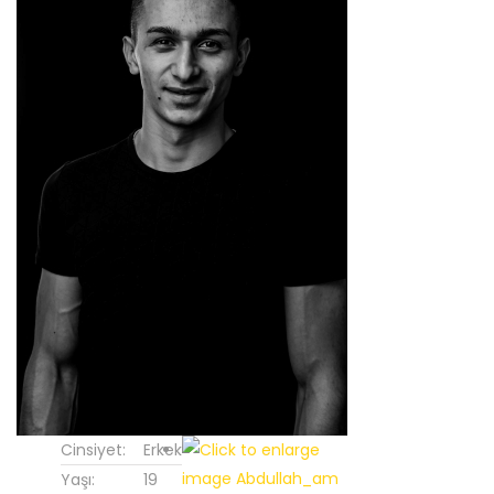
Cinsiyet:
Erkek
Yaşı:
19