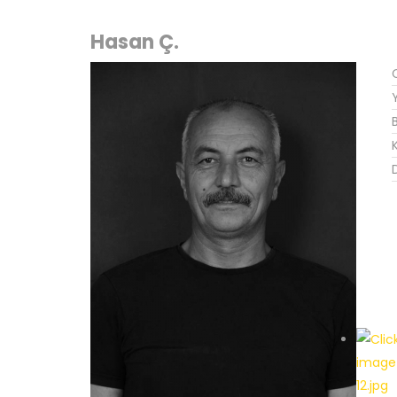
Hasan Ç.
K