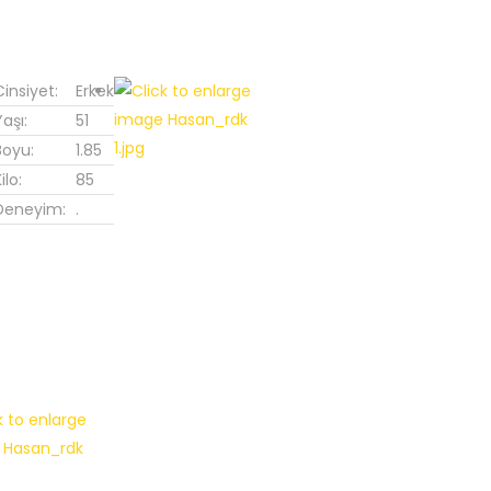
Cinsiyet:
Erkek
Yaşı:
51
Boyu:
1.85
ilo:
85
Deneyim:
.