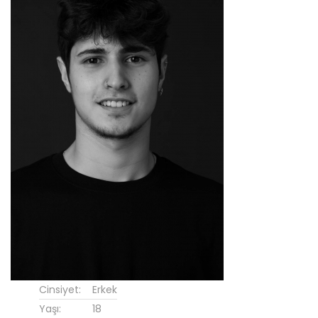
Cinsiyet:
Erkek
Yaşı:
18