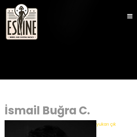
İsmail Buğra C.
yukarı çık