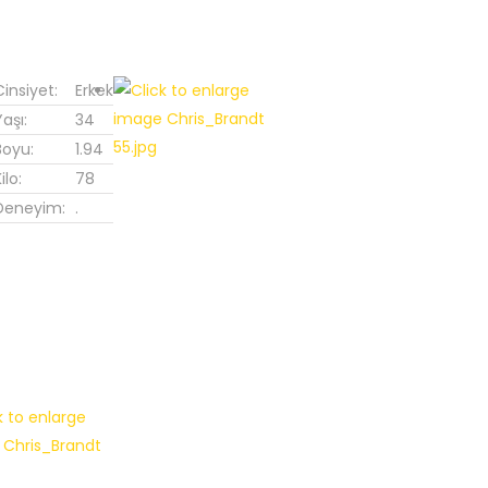
Cinsiyet:
Erkek
Yaşı:
34
Boyu:
1.94
ilo:
78
Deneyim:
.