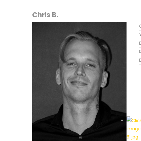
Chris B.
K