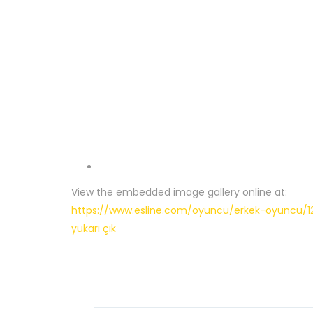
View the embedded image gallery online at:
https://www.esline.com/oyuncu/erkek-oyuncu/1
yukarı çık