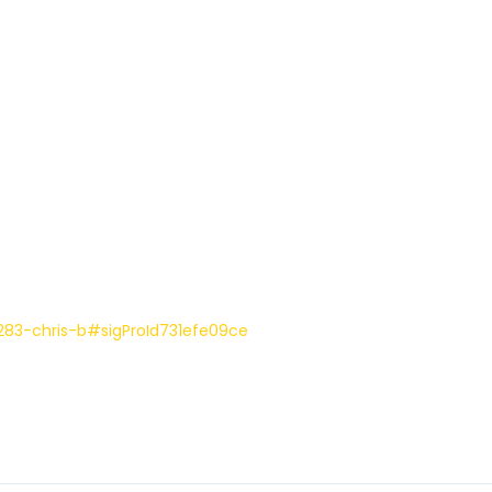
283-chris-b#sigProId731efe09ce