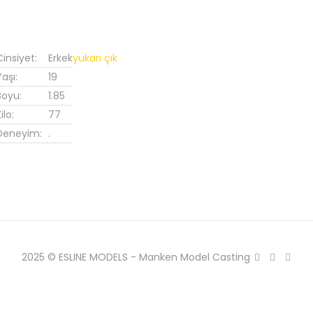
Cinsiyet:
Erkek
yukarı çık
Yaşı:
19
Boyu:
1.85
ilo:
77
Deneyim:
.
2025 © ESLINE MODELS - Manken Model Casting