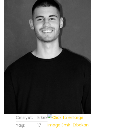
Cinsiyet:
Erkek
Yaşı:
17