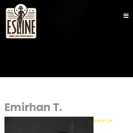
Emirhan T.
yukarı çık