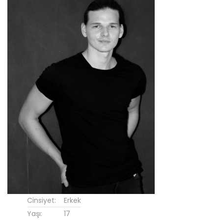
Cinsiyet:
Erkek
Yaşı:
17