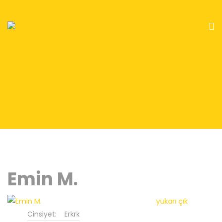
Emin M.
yukarı çık
Cinsiyet:
Erkrk