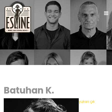
Batuhan K.
yukarı çık