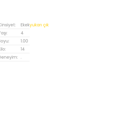
Cinsiyet:
Ekek
yukarı çık
Yaşı:
4
Boyu:
1.00
ilo:
14
Deneyim:
.