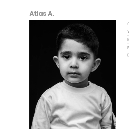
Atlas A.
K