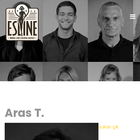
Aras T.
yukarı çık