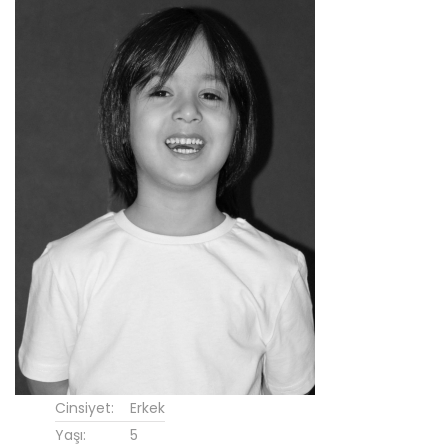
Cinsiyet:
Erkek
Yaşı:
5