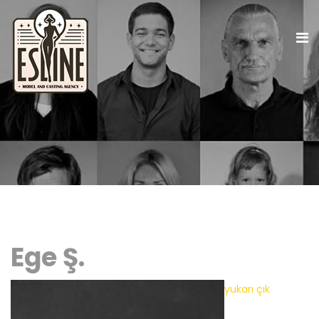
Ege Ş.
yukarı çık