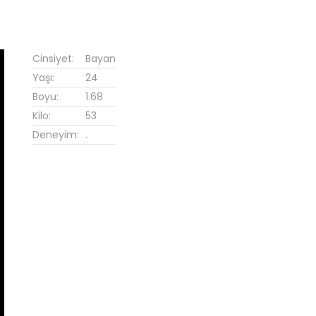
Cinsiyet:
Bayan
Yaşı:
24
Boyu:
1.68
Kilo:
53
Deneyim:
.