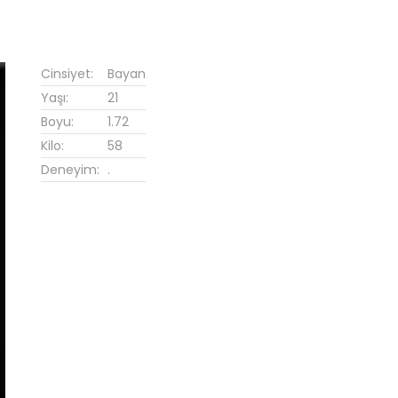
Cinsiyet:
Bayan
Yaşı:
21
Boyu:
1.72
Kilo:
58
Deneyim:
.