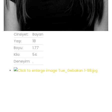
Cinsiyet:
Bayan
Yaşı:
18
Boyu:
1.77
Kilo:
54
Deneyim:
.