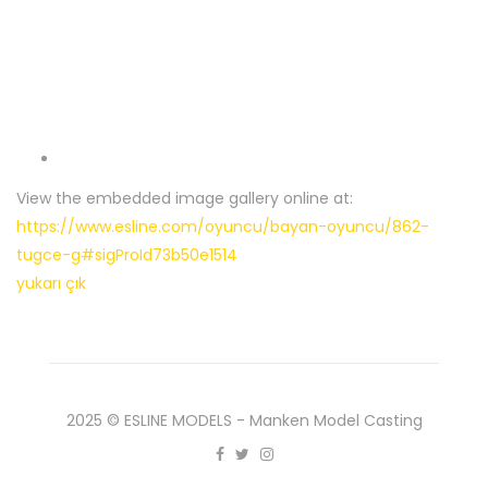
View the embedded image gallery online at:
https://www.esline.com/oyuncu/bayan-oyuncu/862-
tugce-g#sigProId73b50e1514
yukarı çık
2025 © ESLINE MODELS - Manken Model Casting