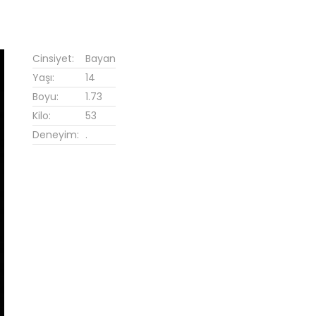
Cinsiyet:
Bayan
Yaşı:
14
Boyu:
1.73
Kilo:
53
Deneyim:
.