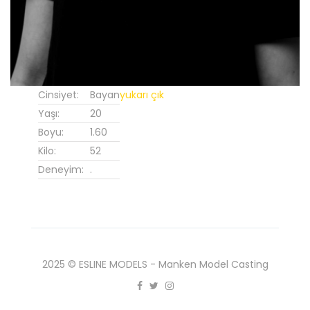
Cinsiyet:
Bayan
yukarı çık
Yaşı:
20
Boyu:
1.60
Kilo:
52
Deneyim:
.
2025 © ESLINE MODELS - Manken Model Casting