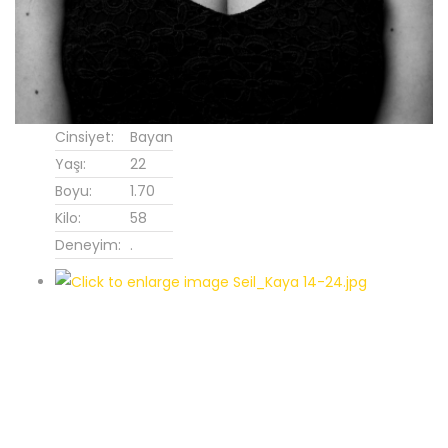
Cinsiyet:
Bayan
Yaşı:
22
Boyu:
1.70
Kilo:
58
Deneyim:
.