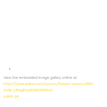
View the embedded image gallery online at:
https://www.esline.com/oyuncu/bayan-oyuncu/660-
sude-y#sigProIdfde0d494ed
yukarı çık