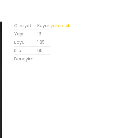
Cinsiyet:
Bayan
yukarı çık
Yaşı:
18
Boyu:
1.85
Kilo:
65
Deneyim:
.