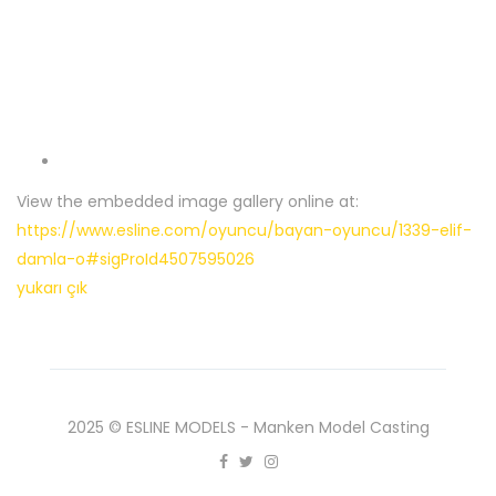
View the embedded image gallery online at:
https://www.esline.com/oyuncu/bayan-oyuncu/1339-elif-
damla-o#sigProId4507595026
yukarı çık
2025 © ESLINE MODELS - Manken Model Casting