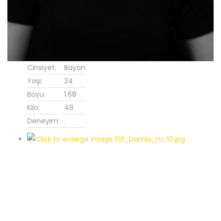
Cinsiyet:
Bayan
Yaşı:
24
Boyu:
1.68
Kilo:
48
Deneyim:
.