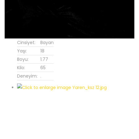
Cinsiyet:
Bayan
Yaşı:
18
Boyu:
1.77
Kilo:
65
Deneyim:
.