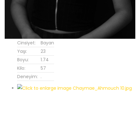
Cinsiyet:
Bayan
Yaşı:
23
Boyu:
1.74
Kilo:
57
Deneyim:
.