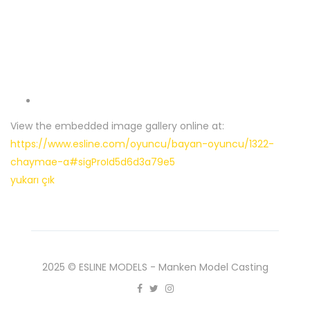
View the embedded image gallery online at:
https://www.esline.com/oyuncu/bayan-oyuncu/1322-
chaymae-a#sigProId5d6d3a79e5
yukarı çık
2025 © ESLINE MODELS - Manken Model Casting