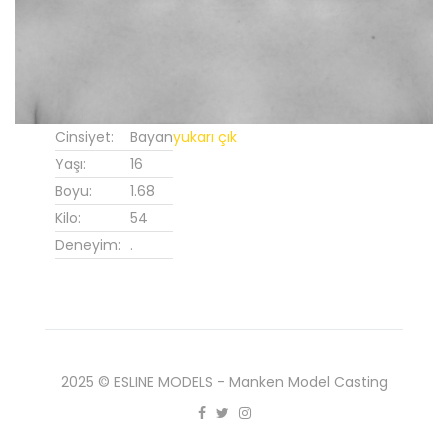
Cinsiyet:
Bayan
yukarı çık
Yaşı:
16
Boyu:
1.68
Kilo:
54
Deneyim:
.
2025 © ESLINE MODELS - Manken Model Casting