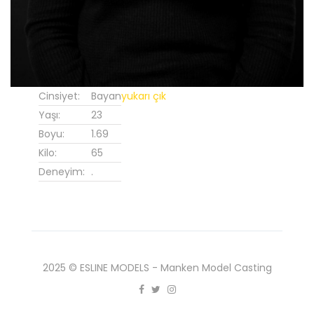
Cinsiyet:
Bayan
yukarı çık
Yaşı:
23
Boyu:
1.69
Kilo:
65
Deneyim:
.
2025 © ESLINE MODELS - Manken Model Casting