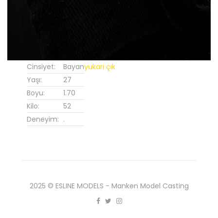
Cinsiyet:
Bayan
yukarı çık
Yaşı:
27
Boyu:
1.70
Kilo:
52
Deneyim:
.
2025 © ESLINE MODELS - Manken Model Casting