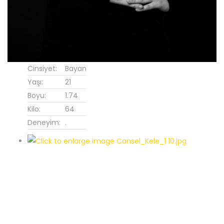
Cinsiyet:
Bayan
Yaşı:
21
Boyu:
1.74
Kilo:
64
Deneyim:
.