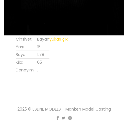
Cinsiyet:
Bayan
yukarı çık
Yaşı:
15
Boyu:
1.78
Kilo:
65
Deneyim:
.
2025 © ESLINE MODELS - Manken Model Casting