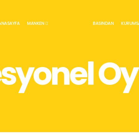
ANASAYFA
MANKEN
CASTING HIZ.
BASINDAN
KURUMS
esyonel O