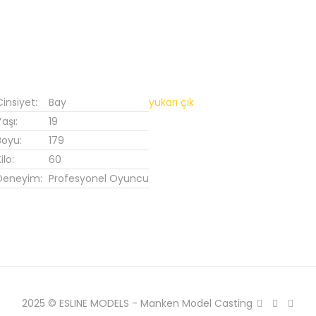
Cinsiyet:
Bay
yukarı çık
Yaşı:
19
Boyu:
179
ilo:
60
Deneyim:
Profesyonel Oyuncu
2025 © ESLINE MODELS - Manken Model Casting