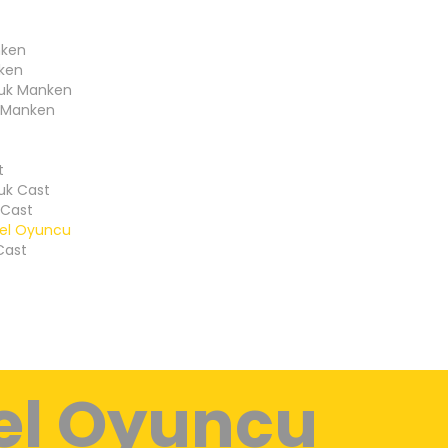
nken
ken
cuk Manken
 Manken
t
t
uk Cast
 Cast
el Oyuncu
 Cast
el Oyuncu