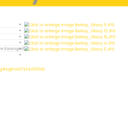
ve Kareograf
g#sigProId7ef440f5d2