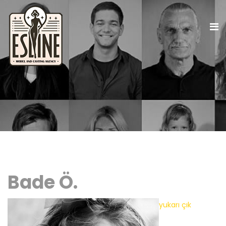
Bade Ö.
yukarı çık