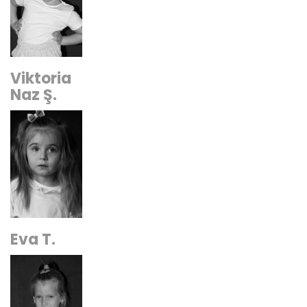
Viktoria
Naz Ş.
Eva T.