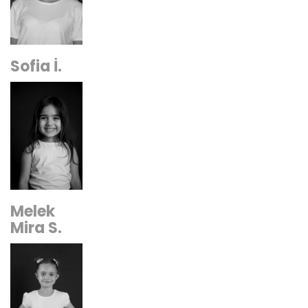
Sofia İ.
Melek
Mira S.