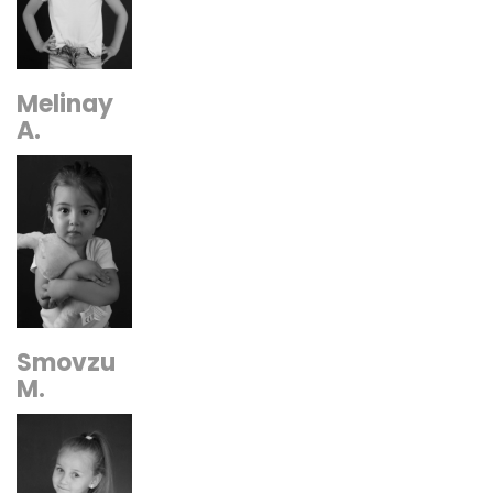
Melinay
A.
Smovzu
M.