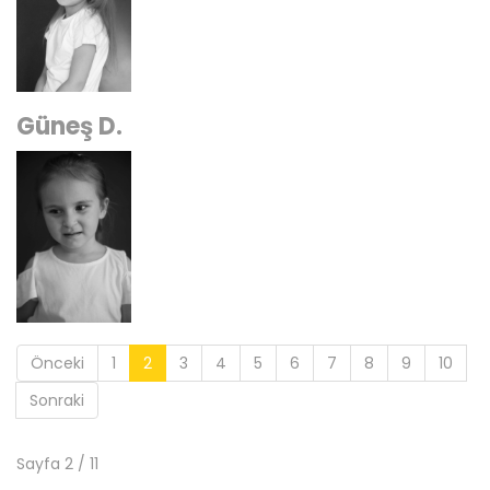
Güneş D.
Önceki
1
2
3
4
5
6
7
8
9
10
Sonraki
Sayfa 2 / 11