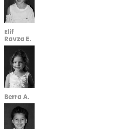
Elif
Ravza E.
Berra A.